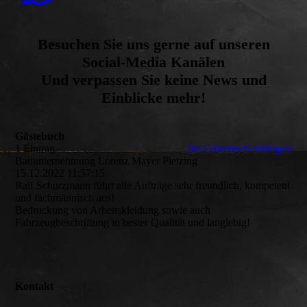
Besuchen Sie uns gerne auf unseren
Social-Media Kanälen
Und verpassen Sie keine News und
Einblicke mehr!
Gästebuch
1 Eintrag
Ins Gästebuch eintragen
Bauunternehmung Lorenz Mayer Pietzing
15.12.2022
11:57:15
Ralf Schurzmann führt alle Aufträge sehr freundlich, kompetent
und fachmännisch aus!
Bedruckung von Arbeitskleidung sowie auch
Fahrzeugbeschriftung in bester Qualität und langlebig!
Kontakt