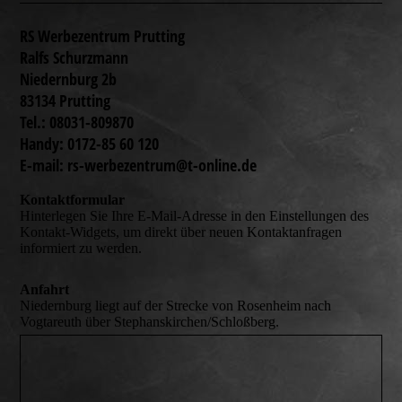
RS Werbezentrum Prutting
Ralfs Schurzmann
Niedernburg 2b
83134 Prutting
Tel.: 08031-809870
Handy: 0172-85 60 120
E-mail: rs-werbezentrum@t-online.de
Kontaktformular
Hinterlegen Sie Ihre E-Mail-Adresse in den Einstellungen des
Kontakt-Widgets, um direkt über neuen Kontaktanfragen
informiert zu werden.
Anfahrt
Niedernburg liegt auf der Strecke von Rosenheim nach
Vogtareuth über Stephanskirchen/Schloßberg.