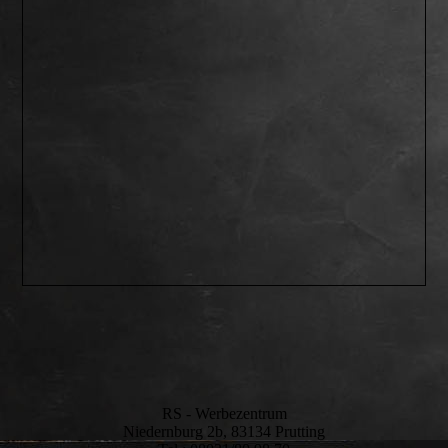
RS - Werbezentrum
Niedernburg 2b, 83134 Prutting